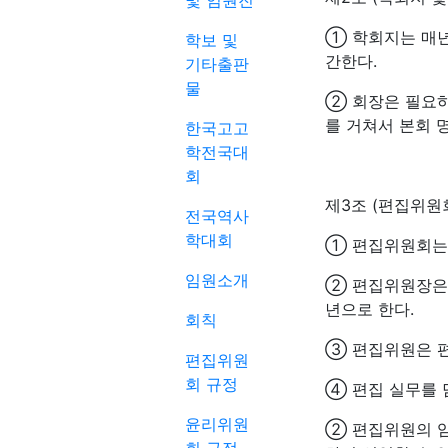
및 임원진
① 학회지는 매년 3
학보 및
간한다.
기타출판
물
② 회장은 필요하
를 거쳐서 본회 명
한국고고
학전국대
회
제3조 (편집위원
전국역사
학대회
① 편집위원회는 
임원소개
② 편집위원장은 
년으로 한다.
회칙
③ 편집위원은 
편집위원
회 규정
④ 편집 실무를 
윤리위원
② 편집위원의 임