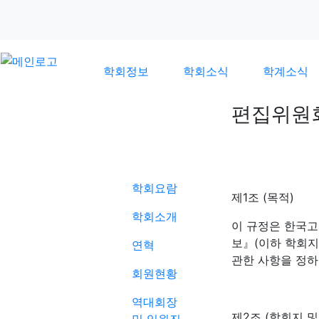
학회정보
학회소식
학계소식
편집위원
학회정보
학회요람
제1조 (목적)
학회소개
이 규정은 한국
보』(이하 학회지
연혁
관한 사항을 정하
회원현황
역대회장
제2조 (학회지 및