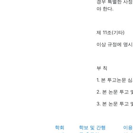
경우 특별한 사정
야 한다.
제 11조(기타)
이상 규정에 명시
부 칙
1. 본 투고논문 
2. 본 논문 투고
3. 본 논문 투고
학회
학보 및 간행
이용