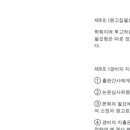
제8조 (원고집필
학회지에 투고하는
필요령은 따로 정
다.
제9조 (경비의 지
① 출판간사에게는
② 논문심사위원에
③ 본회의 필요에
여 소정의 원고료
④ 경비의 지출
정하며 예․결산 