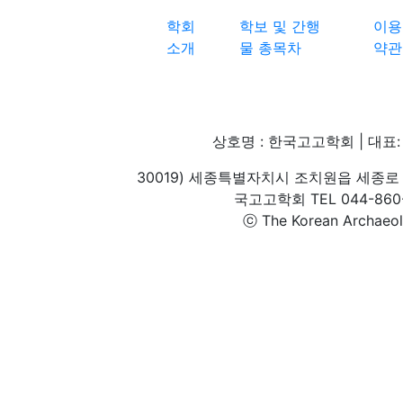
학회
학보 및 간행
이용
소개
물 총목차
약관
상호명 : 한국고고학회 | 대표: 
30019) 세종특별자치시 조치원읍 세종로 
국고고학회 TEL 044-860-1
ⓒ The Korean Archaeolog