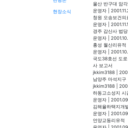
단행본
울산 반구대 암각
운영자
|
2001.11
현장소식
청원 오송보건의
운영자
|
2001.11
경주 감산사 법
운영자
|
2001.10
홍성 월산리유적
운영자
|
2001.10
국도38호선 도로
사 보고서
jkkim3188
|
2001
남양주 마석지구
jkkim3188
|
2001
하동고소성지 시
운영자
|
2001.09
김해율하택지개발
운영자
|
2001.09
언양교동리유적
운영자
|
2001.09