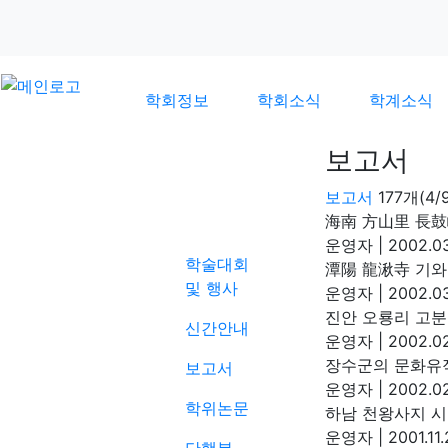
학회정보
학회소식
학계소식
보고서
보고서
177개(4
학계소식
海南 方山里 長
운영자
|
2002.03
학술대회
潭陽 龍湫寺 기
및 행사
운영자
|
2002.03
진안 오룡리 고
신간안내
운영자
|
2002.02
장수군의 문화유
보고서
운영자
|
2002.02
학위논문
하남 천왕사지 
운영자
|
2001.11