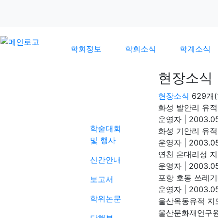
학회정보
학회소식
학계소식
현장소식
현장소식
629개(
학계소식
화성 발안리 유적
운영자
|
2003.05
학술대회
화성 기안리 유적
및 행사
운영자
|
2003.05
연천 은대리성 지
신간안내
운영자
|
2003.05
포항 호동 쓰레
보고서
운영자
|
2003.05
학위논문
울산옥동유적 지
울산문화재연구