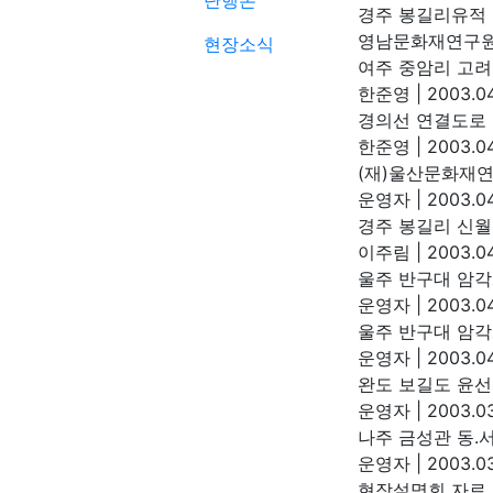
단행본
경주 봉길리유적
영남문화재연구
현장소식
여주 중암리 고려
한준영
|
2003.04
경의선 연결도로
한준영
|
2003.04
(재)울산문화재
운영자
|
2003.04
경주 봉길리 신월
이주림
|
2003.04
울주 반구대 암각
운영자
|
2003.04
울주 반구대 암각
운영자
|
2003.04
완도 보길도 윤
운영자
|
2003.03
나주 금성관 동.
운영자
|
2003.03
현장설명회 자료