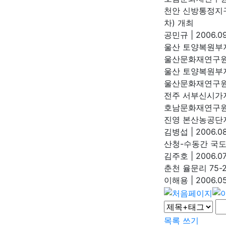
천안 신방통정지
차) 개최
공민규
|
2006.09
울산 토양복원부
울산문화재연구
울산 토양복원부
울산문화재연구
전주 서부신시가지
호남문화재연구
진영 본산농공단
김병섭
|
2006.08
산청-수동간 국
김주호
|
2006.07
춘천 율문리 75
이해용
|
2006.05
목록
쓰기