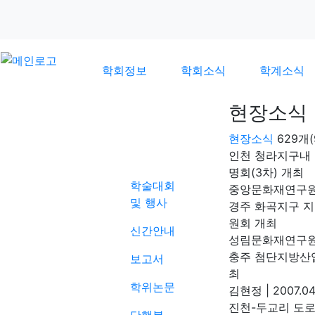
학회정보
학회소식
학계소식
현장소식
현장소식
629개
학계소식
인천 청라지구내 
명회(3차) 개최
학술대회
중앙문화재연구
및 행사
경주 화곡지구 
원회 개최
신간안내
성림문화재연구
충주 첨단지방산
보고서
최
학위논문
김현정
|
2007.04
진천-두교리 도