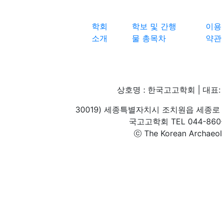
학회
학보 및 간행
이용
소개
물 총목차
약관
상호명 : 한국고고학회 | 대표: 
30019) 세종특별자치시 조치원읍 세종로 
국고고학회 TEL 044-860-1
ⓒ The Korean Archaeolog