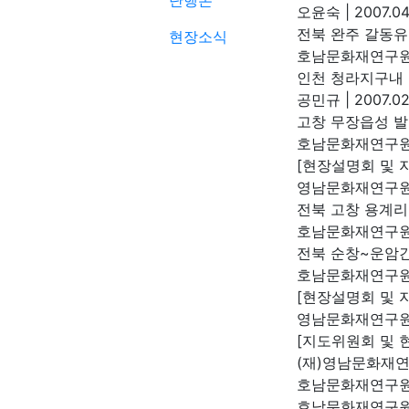
단행본
오윤숙
|
2007.04
전북 완주 갈동
현장소식
호남문화재연구
인천 청라지구내
공민규
|
2007.02
고창 무장읍성 
호남문화재연구
[현장설명회 및 
영남문화재연구
전북 고창 용계
호남문화재연구
전북 순창~운암
호남문화재연구
[현장설명회 및 지
영남문화재연구
[지도위원회 및 
(재)영남문화재
호남문화재연구원
호남문화재연구