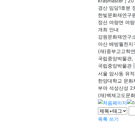
krasmaster
|
201
경산 임당1호분
한빛문화재연구
정선 여량면 여량
개최 안내
강원문화재연구
아산 배방월천지
(재)중부고고학
국립중앙박물관, 
국립중앙박물관
|
서울 암사동 유적
한양대학교 문
부여 석성산성 2
(재)백제고도문
목록
쓰기