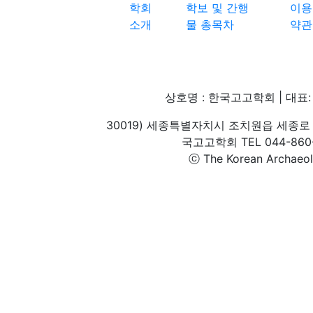
학회
학보 및 간행
이용
소개
물 총목차
약관
상호명 : 한국고고학회 | 대표: 
30019) 세종특별자치시 조치원읍 세종로 
국고고학회 TEL 044-860-1
ⓒ The Korean Archaeolog