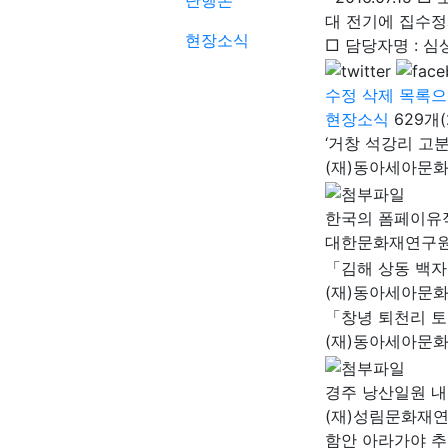
단행본
대 전기에 집수정
현장소식
□ 담당자명 : 심상육
수정
삭제
목록으
현장소식
629개
‘거창 석강리 고
(재)동아세아문
한국의 폼페이유
대한문화재연구
「김해 상동 백
(재)동아세아문
「창녕 퇴천리 
(재)동아세아문
경주 낭산일원 내
(재)성림문화재
함안 아라가야 추