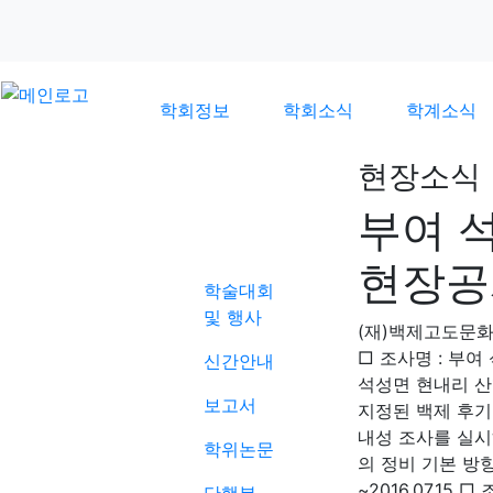
학회정보
학회소식
학계소식
현장소식
부여 
학계소식
현장공
학술대회
및 행사
(재)백제고도문
□ 조사명 : 부여
신간안내
석성면 현내리 산
보고서
지정된 백제 후기
내성 조사를 실시
학위논문
의 정비 기본 방향을
~2016.07.1