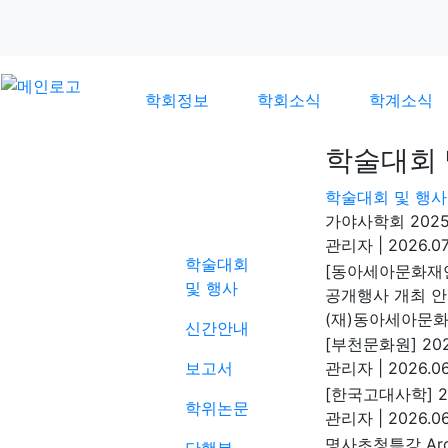
학회정보
학회소식
학계소식
학술대회 
학술대회 및 행사
학계소식
가야사학회 202
관리자
|
2026.07
학술대회
[동아세아문화재연
및 행사
공개행사 개최 
(재)동아세아문
신간안내
[부천문화원] 2
보고서
관리자
|
2026.06
[한국고대사학] 
학위논문
관리자
|
2026.06
명사초청특강 Arch