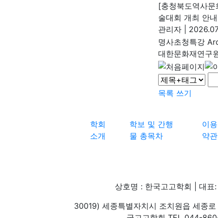
[충청북도역사문화
술대회 개최 안내
관리자
|
2026.07
명사초청특강 Arch
대한문화재연구
목록
쓰기
학회
학보 및 간행
이용
소개
물 총목차
약관
상호명 : 한국고고학회 | 대표: 
30019) 세종특별자치시 조치원읍 세종로 
국고고학회 TEL 044-860-1