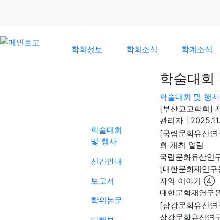
학회정보
학회소식
학계소식
학술대회 
학술대회 및 행사
학계소식
[부산고고학회] 
관리자
|
2025.11
학술대회
[국립문화유산연
및 행사
회 개최 알림
국립문화유산연
신간안내
[대한문화재연구원]명
보고서
자의 이야기 ④
대한문화재연구
학위논문
[삼강문화유산연
삼강문화유산연