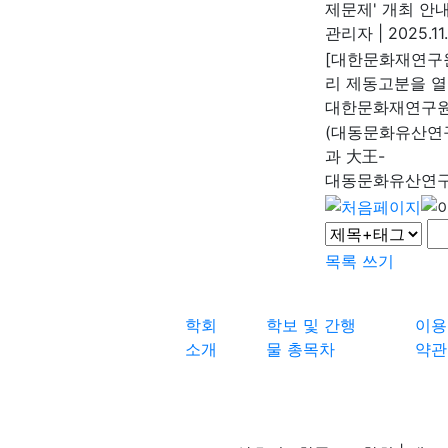
제문제' 개최 안
관리자
|
2025.11
[대한문화재연구원
리 제동고분을 열
대한문화재연구
(대동문화유산연구
과 大王-
대동문화유산연
목록
쓰기
학회
학보 및 간행
이용
소개
물 총목차
약관