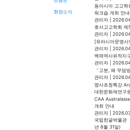
단행본
동아시아 고고학회
현장소식
워크숍 개최 안내
관리자
|
2026.04
호서고고학회 제5
관리자
|
2026.04
[유라시아문명사연
관리자
|
2026.04
백제역사유적지구
관리자
|
2026.04
「고분, 왜 무덤
관리자
|
2026.04
명사초청특강 Arch
대한문화재연구
CAA Australasi
개최 안내
관리자
|
2026.03
국립한글박물관 『
년 8월 31일)