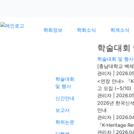
학회정보
학회소식
학계소식
학술대회 
학술대회 및 행사
학계소식
[충남대학교 백제
관리자
|
2026.05
학술대회
<연장 안내> 『K-
및 행사
고 모집 (~5/10)
관리자
|
2026.05
신간안내
2026년 한국신
보고서
안내
관리자
|
2026.04
학위논문
『K-Heritage
관리자
|
2026.04