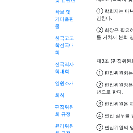
및 임원진
① 학회지는 매년 3
학보 및
간한다.
기타출판
물
② 회장은 필요하
를 거쳐서 본회 명
한국고고
학전국대
회
제3조 (편집위원
전국역사
학대회
① 편집위원회는 
임원소개
② 편집위원장은 
년으로 한다.
회칙
③ 편집위원은 
편집위원
회 규정
④ 편집 실무를 
윤리위원
② 편집위원의 임