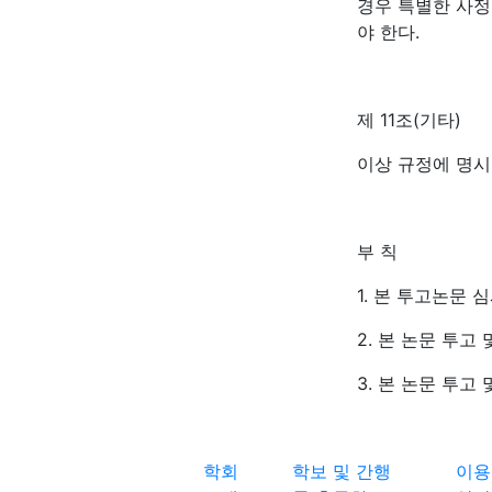
경우 특별한 사정
야 한다.
제 11조(기타)
이상 규정에 명시
부 칙
1. 본 투고논문 
2. 본 논문 투고
3. 본 논문 투고
학회
학보 및 간행
이용