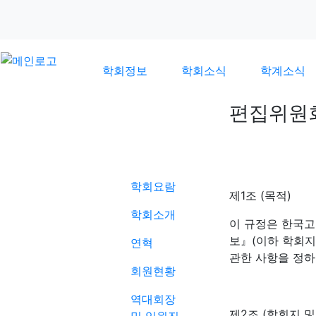
학회정보
학회소식
학계소식
편집위원
학회정보
학회요람
제1조 (목적)
학회소개
이 규정은 한국
보』(이하 학회지
연혁
관한 사항을 정하
회원현황
역대회장
제2조 (학회지 및