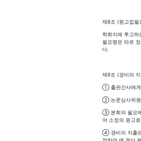
제8조 (원고집필
학회지에 투고하는
필요령은 따로 정
다.
제9조 (경비의 지
① 출판간사에게는
② 논문심사위원에
③ 본회의 필요에
여 소정의 원고료
④ 경비의 지출
정하며 예․결산 